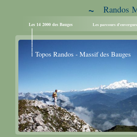
~
Randos M
Les 14 2000 des Bauges
Les parcours d'envergur
I
I
I
I
I
I
Topos Randos - Massif des Bauges
I