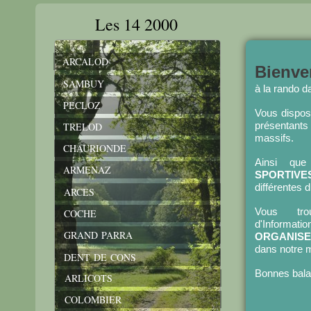
Les 14 2000
ARCALOD
Bienve
SAMBUY
à la rando d
PECLOZ
Vous dispo
présentants
TRELOD
massifs.
CHAURIONDE
Ainsi qu
ARMENAZ
SPORTIV
différentes 
ARCES
Vous tro
COCHE
d'Informa
GRAND PARRA
ORGANISE
dans notre m
DENT DE CONS
Bonnes bala
ARLICOTS
COLOMBIER